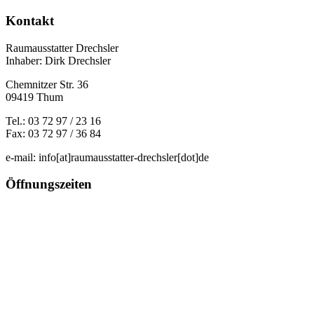
Kontakt
Raumausstatter Drechsler
Inhaber: Dirk Drechsler
Chemnitzer Str. 36
09419 Thum
Tel.: 03 72 97 / 23 16
Fax: 03 72 97 / 36 84
e-mail: info[at]raumausstatter-drechsler[dot]de
Öffnungszeiten
Montag von 10 - 18 Uhr
Alle anderen Tage Termin nach Vereinbarung