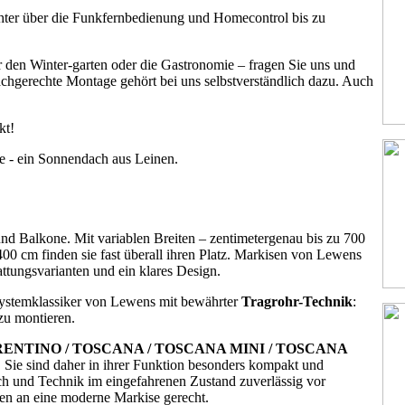
ter über die Funkfernbedienung und Homecontrol bis zu
r den Winter-garten oder die Gastronomie – fragen Sie uns und
 fachgerechte Montage gehört bei uns selbstverständlich dazu. Auch
kt!
 - ein Sonnendach aus Leinen.
nd Balkone. Mit variablen Breiten – zentimetergenau bis zu 700
0 cm finden sie fast überall ihren Platz. Markisen von Lewens
ttungsvarianten und ein klares Design.
Systemklassiker von Lewens mit bewährter
Tragrohr-Technik
:
zu montieren.
TRENTINO / TOSCANA / TOSCANA MINI / TOSCANA
. Sie sind daher in ihrer Funktion besonders kompakt und
ch und Technik im eingefahrenen Zustand zuverlässig vor
en an eine moderne Markise gerecht.