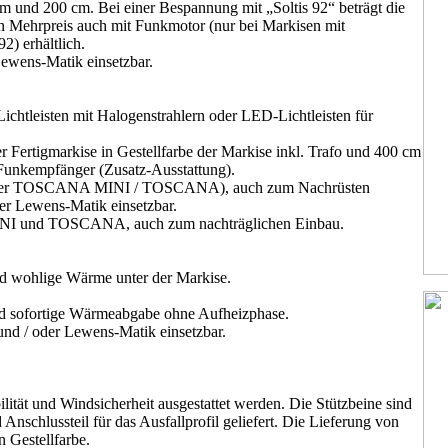
m und 200 cm. Bei einer Bespannung mit „Soltis 92“ beträgt die
n Mehrpreis auch mit Funkmotor (nur bei Markisen mit
) erhältlich.
 Lewens-Matik einsetzbar.
ichtleisten mit Halogenstrahlern oder LED-Lichtleisten für
er Fertigmarkise in Gestellfarbe der Markise inkl. Trafo und 400 cm
 Funkempfänger (Zusatz-Ausstattung).
(außer TOSCANA MINI / TOSCANA), auch zum Nachrüsten
oder Lewens-Matik einsetzbar.
MINI und TOSCANA, auch zum nachträglichen Einbau.
und wohlige Wärme unter der Markise.
nd sofortige Wärmeabgabe ohne Aufheizphase.
 und / oder Lewens-Matik einsetzbar.
lität und Windsicherheit ausgestattet werden. Die Stützbeine sind
nschlussteil für das Ausfallprofil geliefert. Die Lieferung von
n Gestellfarbe.