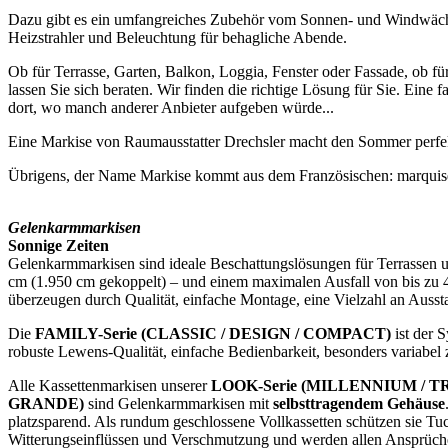
Dazu gibt es ein umfangreiches Zubehör vom Sonnen- und Windwäch
Heizstrahler und Beleuchtung für behagliche Abende.
Ob für Terrasse, Garten, Balkon, Loggia, Fenster oder Fassade, ob fü
lassen Sie sich beraten. Wir finden die richtige Lösung für Sie. Eine
dort, wo manch anderer Anbieter aufgeben würde...
Eine Markise von Raumausstatter Drechsler macht den Sommer perfe
Übrigens, der Name Markise kommt aus dem Französischen: marquise
Gelenkarmmarkisen
Sonnige Zeiten
Gelenkarmmarkisen sind ideale Beschattungslösungen für Terrassen u
cm (1.950 cm gekoppelt) – und einem maximalen Ausfall von bis zu 40
überzeugen durch Qualität, einfache Montage, eine Vielzahl an Aussta
Die
FAMILY-Serie
(CLASSIC / DESIGN / COMPACT)
ist der 
robuste Lewens-Qualität, einfache Bedienbarkeit, besonders variabel 
Alle Kassettenmarkisen unserer
LOOK-Serie (MILLENNIUM / 
GRANDE)
sind Gelenkarmmarkisen mit
selbsttragendem Gehäuse
platzsparend. Als rundum geschlossene Vollkassetten schützen sie Tu
Witterungseinflüssen und Verschmutzung und werden allen Ansprüch