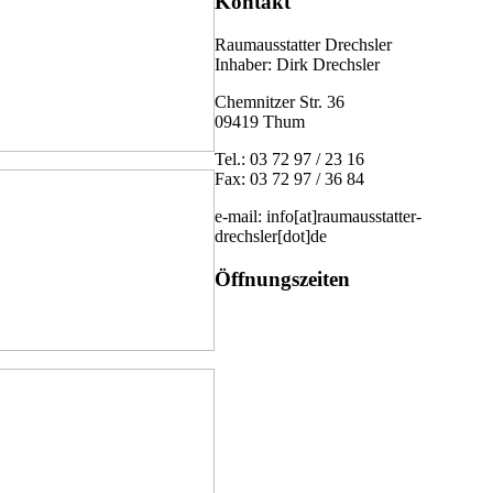
Kontakt
Raumausstatter Drechsler
Inhaber: Dirk Drechsler
Chemnitzer Str. 36
09419 Thum
Tel.: 03 72 97 / 23 16
Fax: 03 72 97 / 36 84
e-mail: info[at]raumausstatter-
drechsler[dot]de
Öffnungszeiten
Montag von 10 - 18 Uhr
Alle anderen Tage Termin nach
Vereinbarung