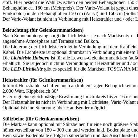
stoff. Hier besteht die Wahl zwischen den beiden Behanghöhen 150 c
Behanghöhe ca. 160 cm (Mehrpreis). Der Vario-Volant ist gegen eine
Funkmotor) in den Behanghöhen 150 cm (Acryl) und 160 cm (Soltis 92
Der Vario-Volant ist nicht in Verbindung mit Heizstrahler und / oder
Beleuchtung (für Gelenkarmmarkisen)
Nach Sonnenuntergang sorgt die Lichtleiste – je nach Markisentyp – L
angenehme Atmosphäre auf Terrasse und Balkon.
Die Lieferung der Lichtleiste erfolgt in Verbindung mit dem Kauf ein
Kabel. Die Lichtleiste ist optional dimmbar in Verbindung mit einem
Die
Lichtleiste Halogen
ist für alle Lewens-Gelenkarmmarkisen 
erhältlich. Sie ist jedoch nicht in Verbindung mit Heizstrahler und / 
Die
LED-Lichtleiste
gibt es speziell für die Markisen TOSCANA 
Heizstrahler (für Gelenkarmmarkisen)
Infrarot-Heizstrahler schaffen auch an kühlen Tagen Behaglichkeit 
2.000 Watt, Kippbereich 30°
Es erfolgt eine gleichmäßige Erwärmung im Umkreis bis zu 16 m² u
Der Heizstrahler ist nicht in Verbindung mit Lichtleiste, Vario-Volant
Optional ist eine Steuerung über Handsender möglich.
Stützbeine (für Gelenkarmmarkisen)
Die Markise kann optional mit Stützbeinen für eine noch größere Stabi
höhenverstellbar von 180 – 300 cm und werden inkl. Bodenplatte und A
Bein sowie Bodenplatte erfolgt in silberfarben und das Anschlussteil i