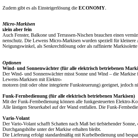
Zudem gibt es als Einsteigerlösung die
ECONOMY
.
Micro-Markisen
lein aber fein
k
Auch Fenster, Balkone und Terrassen-Nischen brauchen einen vernün
nenschutz. Die Lewens Micro-Markisen wurden speziell für kleinere
Neigungswinkel, als Senkrechtlösung oder als raffinierte Markisolette
Optionen
Wind- und Sonnenwächter (für alle elektrisch betriebenen Marki
Der Wind- und Sonnenwächter misst Sonne und Wind – die Markise fähr
Lewens-Markisen mit Elektro-
motoren (mit oder ohne integrierte Funksteuerung) geeignet, jedoch n
Funk-Fernbedienung (für alle elektrisch betriebenen Markisen)
Mit der Funk-Fernbedienung können alle funkgesteuerten Elektro-Ko
Alle lästigen Steuerkabel auf der Wand entfallen. Die Funk-Fernbedi
Vario-Volant
Der Vario-Volant schafft Schatten nach Maß bei tiefstehender Sonne, d
Durchgangshöhe unter der Markise erhalten bleibt.
Die Lieferung erfolgt standardmäßig mit Kurbelbedienung und bespan