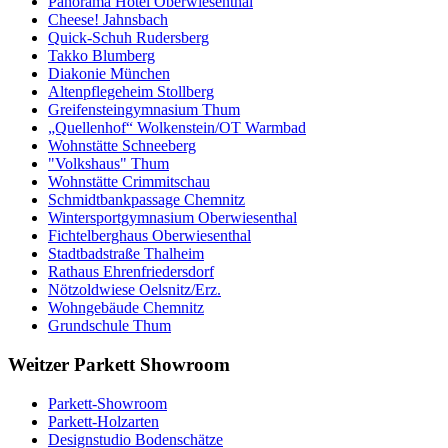
Panorama Hotel Oberwiesenthal
Cheese! Jahnsbach
Quick-Schuh Rudersberg
Takko Blumberg
Diakonie München
Altenpflegeheim Stollberg
Greifensteingymnasium Thum
„Quellenhof“ Wolkenstein/OT Warmbad
Wohnstätte Schneeberg
"Volkshaus" Thum
Wohnstätte Crimmitschau
Schmidtbankpassage Chemnitz
Wintersportgymnasium Oberwiesenthal
Fichtelberghaus Oberwiesenthal
Stadtbadstraße Thalheim
Rathaus Ehrenfriedersdorf
Nötzoldwiese Oelsnitz/Erz.
Wohngebäude Chemnitz
Grundschule Thum
Weitzer Parkett Showroom
Parkett-Showroom
Parkett-Holzarten
Designstudio Bodenschätze