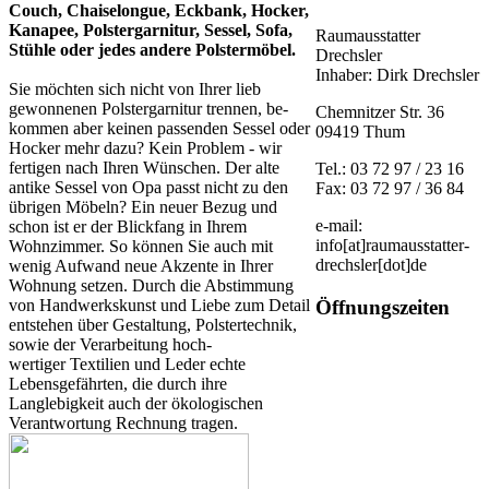
Couch, Chaiselongue, Eckbank, Hocker,
Kanapee, Polstergarnitur, Sessel, Sofa,
Raumausstatter
Stühle oder jedes andere Polstermöbel.
Drechsler
Inhaber: Dirk Drechsler
Sie möchten sich nicht von Ihrer lieb
gewonnenen Polstergarnitur trennen, be-
Chemnitzer Str. 36
kommen aber keinen passenden Sessel oder
09419 Thum
Hocker mehr dazu? Kein Problem - wir
fertigen nach Ihren Wünschen. Der alte
Tel.: 03 72 97 / 23 16
antike Sessel von Opa passt nicht zu den
Fax: 03 72 97 / 36 84
übrigen Möbeln? Ein neuer Bezug und
e-mail:
schon ist er der Blickfang in Ihrem
info[at]raumausstatter-
Wohnzimmer. So können Sie auch mit
drechsler[dot]de
wenig Aufwand neue Akzente in Ihrer
Wohnung setzen. Durch die Abstimmung
Öffnungszeiten
von Handwerkskunst und Liebe zum Detail
entstehen über Gestaltung, Polstertechnik,
sowie der Verarbeitung hoch-
Montag von 10 - 18
wertiger Textilien und Leder echte
Uhr
Lebensgefährten, die durch ihre
Langlebigkeit auch der ökologischen
Verantwortung Rechnung tragen.
Alle anderen Tage
Termin nach Vereinbarung