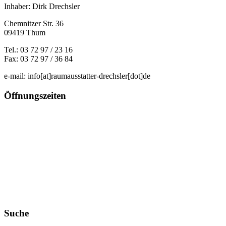
Inhaber: Dirk Drechsler
Chemnitzer Str. 36
09419 Thum
Tel.: 03 72 97 / 23 16
Fax: 03 72 97 / 36 84
e-mail: info[at]raumausstatter-drechsler[dot]de
Öffnungszeiten
Montag von 10 - 18 Uhr
Alle anderen Tage Termin nach Vereinbarung
Suche